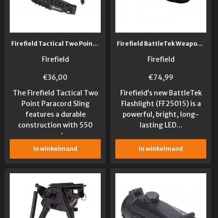
Firefield Tactical Two Point Paracord Sling
Firefield BattleTek Weapon Light
Firefield
Firefield
€
36,00
€
74,99
The Firefield Tactical Two
Firefield’s new BattleTek
Point Paracord Sling
Flashlight (FF25015) is a
features a durable
powerful, bright, long-
construction with 550
lasting LED...
pound...
In winkelmand
In winkelmand