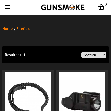
0
Home
/
Firefield
Resultaat:
1