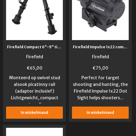
Firefield Compact 6"-9" tilting bipod
Firefield Impulse 1x22 compact red dot sight
Firefield
Firefield
€
65,00
€
75,00
Monteerd op swivel stud
Perfect for target
alsook picatinny rail
shooting and hunting, the
(adaptor inclusief)
Firefield Impulse 1x22 Dot
Lichtgewicht, compact
Sight helps shooters...
met snelle...
In winkelmand
In winkelmand