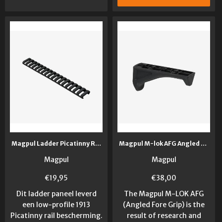
Magpul Ladder Picatinny Rail Cover Zwart
Magpul M-lok AFG Angled Fore Grip
Magpul
Magpul
€
19,95
€
38,00
Dit ladder paneel leverd
The Magpul M-LOK AFG
een low-profile 1913
(Angled Fore Grip) is the
Picatinny rail bescherming.
result of research and