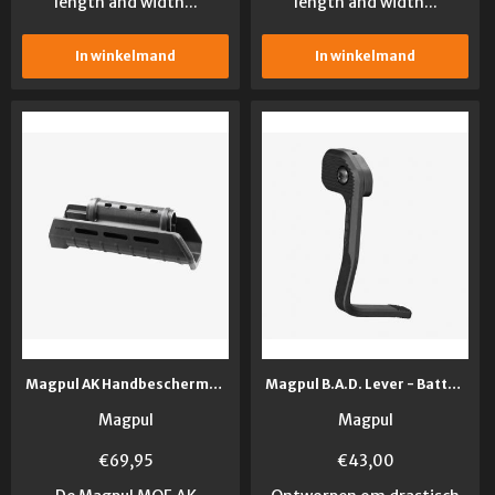
length and width...
length and width...
In winkelmand
In winkelmand
Magpul AK Handbeschermer M-lok Zwart
Magpul B.A.D. Lever - Battery Assist Device for AR15-M4
Magpul
Magpul
€
69,95
€
43,00