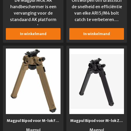
De Magpul MOE AK
Ontworpen om drastisch
handbeschermer is een
de snelheid en efficiëntie
vervanging voor de
van elke AR15/M4 bolt
standaard AK platform
catch te verbeteren....
wapens zonder een...
In winkelmand
In winkelmand
Magpul Bipod voor M-lok FDE
Magpul Bipod voor M-lok Zwart
Magpul
Magpul