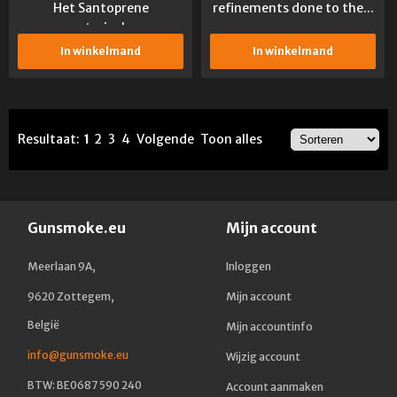
Het Santoprene
refinements done to the...
materiaal...
In winkelmand
In winkelmand
Resultaat:
1
2
3
4
Volgende
Toon alles
Gunsmoke.eu
Mijn account
Meerlaan 9A,
Inloggen
9620 Zottegem,
Mijn account
België
Mijn accountinfo
info@gunsmoke.eu
Wijzig account
BTW: BE0687 590 240
Account aanmaken