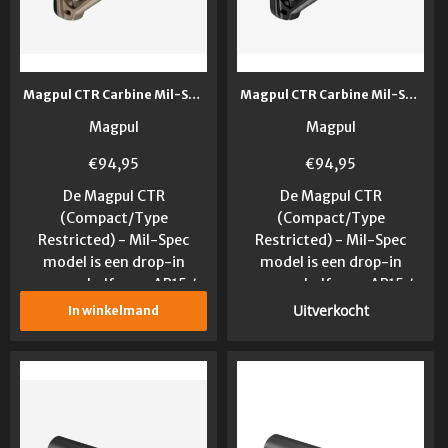
Magpul CTR Carbine Mil-Spec Stock FDE
Magpul CTR Carbine Mil-Spec Stock Zwart
Magpul
Magpul
€
94,95
€
94,95
De Magpul CTR
De Magpul CTR
(Compact/Type
(Compact/Type
Restricted) - Mil-Spec
Restricted) - Mil-Spec
model is een drop-in
model is een drop-in
vervangkolf voor AR15 /
vervangkolf voor AR15 /
M16...
M16...
Uitverkocht
In winkelmand