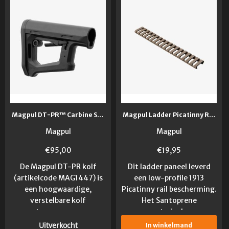
Magpul DT-PR™ Carbine Stock Mil-Spec Black
Magpul Ladder Picatinny Rail Cover FDE
Magpul
Magpul
€
95,00
€
19,95
De Magpul DT-PR kolf
Dit ladder paneel leverd
(artikelcode MAG1447) is
een low-profile 1913
een hoogwaardige,
Picatinny rail bescherming.
verstelbare kolf
Het Santoprene
ontworpen voor...
materiaal...
Uitverkocht
In winkelmand