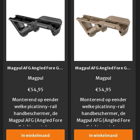
Magpul AFG Angled Fore Grip
Magpul AFG Angled Fore Grip FDE
Magpul
Magpul
€
54,95
€
54,95
Monterend op eender
Monterend op eender
welke picatinny-rail
welke picatinny-rail
handbeschermer, de
handbeschermer, de
Magpul AFG (Angled Fore
Magpul AFG (Angled Fore
Grip) is met de...
Grip) is met de...
In winkelmand
In winkelmand