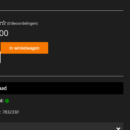
(0 Beoordelingen)
,00
In winkelwagen
aad
d:
:
7832330