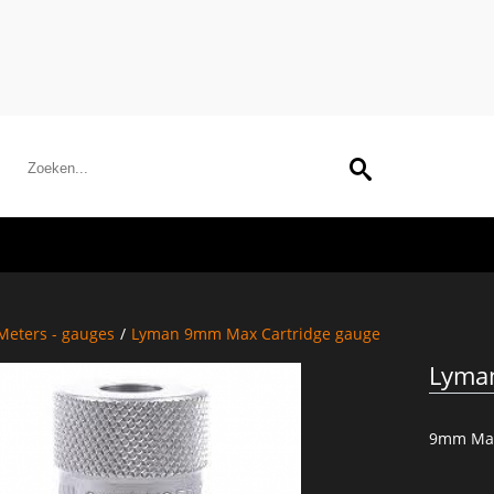
Meters - gauges
/
Lyman 9mm Max Cartridge gauge
Lyma
9mm Max