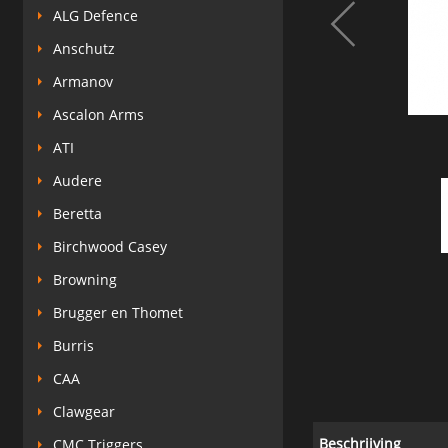
ALG Defence
Anschutz
Armanov
Ascalon Arms
ATI
Audere
Beretta
Birchwood Casey
Browning
Brugger en Thomet
Burris
CAA
Clawgear
Beschrijving
CMC Triggers