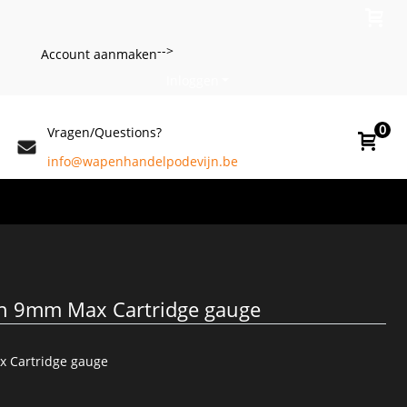
-->
Account aanmaken
Inloggen
0
Vragen/Questions?
info@wapenhandelpodevijn.be
n 9mm Max Cartridge gauge
 Cartridge gauge