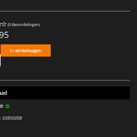
(0 Beoordelingen)
,95
In winkelwagen
aad
d:
:
03850008