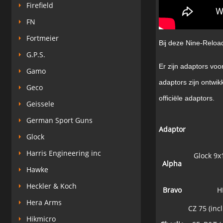
Firefield
FN
Fortmeier
Bij deze Nine-Reload
G.P.S.
Er zijn adaptors vo
Gamo
adaptors zijn ontwik
Geco
officiële adaptors.
Geissele
German Sport Guns
Adaptor
Glock
Harris Engineering inc
Glock 9x
Alpha
Hawke
Heckler & Koch
Bravo
H
Hera Arms
CZ 75 (inc
Hikmicro