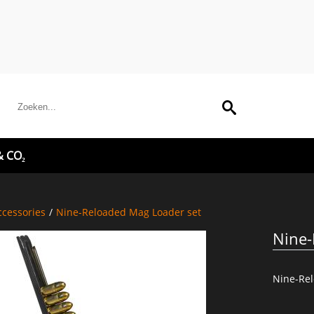
& CO₂
cessories
/
Nine-Reloaded Mag Loader set
Nine-
Nine-Re