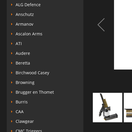
ALG Defence
Anschutz
Armanov
Ascalon Arms
ATI
Audere
Beretta
Birchwood Casey
Browning
Brugger en Thomet
Burris
CAA
Clawgear
CMC Triggers