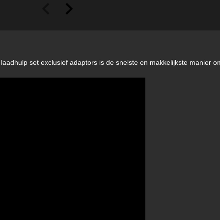
aadhulp set exclusief adaptors is de snelste en makkelijkste manier 