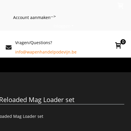
-->
Account aanmaken
Inloggen
0
Vragen/Questions?
info@wapenhandelpodevijn.be
Reloaded Mag Loader set
loaded Mag Loader set