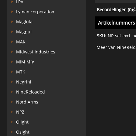
LPA
Beoordelingen (
0
)
Lyman corporation
Maglula
Artikelnummers
Magpul
SKU:
NR set excl. 
MAK
Meer van NineRel
Midwest Industries
MIM Mfg
MTK
Negrini
NineReloaded
Nord Arms
NPZ
Olight
Osight