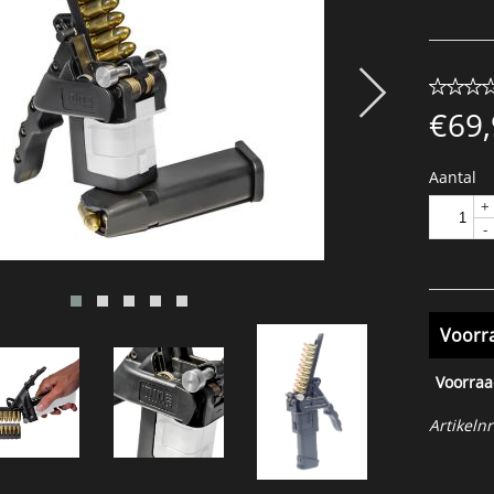
€
69
Aantal
+
-
Voorr
Voorraa
Artikelnr