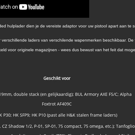
ed hulplader dien je de vereiste adaptor voor uw pistool apart aan te sch
or verschillende laders van verschilende wapenmerken beschikbaar. De
keld voor originele magazijnen - wees dus bewust van het feit dat moge
Geschikt voor
19mm, double stack (en gelijkaardig); BUL Armory AXE FS/C; Alpha
Foxtrot AF409C
K P30; HK SFP9; HK P10 (past alle H&K stalen frame laders)
l. CZ Shadow 1/2, P-01, SP-01, 75 compact, 75 omega, etc.); Tanfoglio