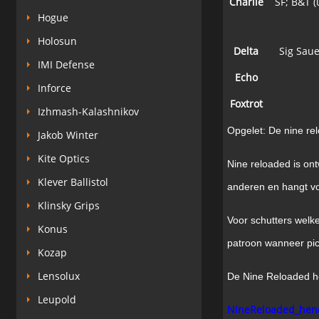
Charlie
SF; B&T (
Hogue
Holosun
Delta
Sig Sau
IMI Defense
Echo
Inforce
Foxtrot
Izhmash-Kalashnikov
Opgelet: De nine rel
Jakob Winter
Kite Optics
Nine reloaded is on
Klever Ballistol
anderen en hangt vo
Klinsky Grips
Voor schutters welke
Konus
patroon wanneer pick-
Kozap
Lensolux
De Nine Reloaded he
Leupold
NineReloaded_hend