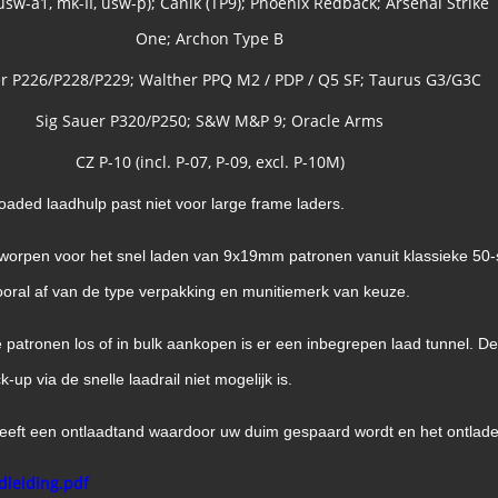
usw-a1, mk-II, usw-p); Canik (TP9); Phoenix Redback; Arsenal Strike
One; Archon Type B
er P226/P228/P229; Walther PPQ M2 / PDP / Q5 SF; Taurus G3/G3C
Sig Sauer P320/P250; S&W M&P 9; Oracle Arms
CZ P-10 (incl. P-07, P-09, excl. P-10M)
oaded laadhulp past niet voor large frame laders.
tworpen voor het snel laden van 9x19mm patronen vanuit klassieke 5
oral af van de type verpakking en munitiemerk van keuze.
 patronen los of in bulk aankopen is er een inbegrepen laad tunnel. De
up via de snelle laadrail niet mogelijk is.
eft een ontlaadtand waardoor uw duim gespaard wordt en het ontladen
leiding.pdf