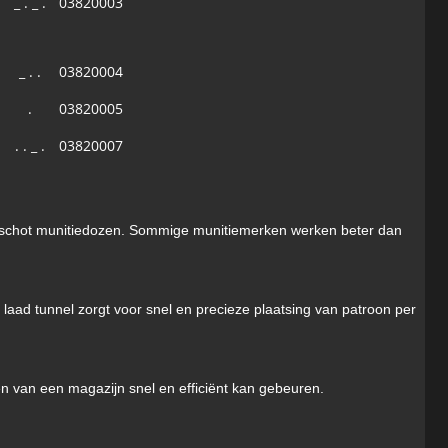
_ . _ .
03820003
_ . .
03820004
.
03820005
. . _ .
03820007
0-schot munitiedozen. Sommige munitiemerken werken beter dan
 laad tunnel zorgt voor snel en precieze plaatsing van patroon per
 van een magazijn snel en efficiënt kan gebeuren.