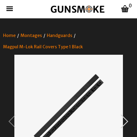
0
Home
/
Montages
/
Handguards
/
Magpul M-Lok Rail Covers Type 1 Black