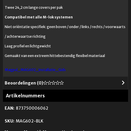
Twee 24,2 cm lange covers per pak
Compatibel met alle M-lok systemen
Niet oriëntatie specifiek: geen boven / onder / links / rechts / voorwaarts
/ achterwaartse richting
Laag profiel en lichtgewicht
Gemaakt van een extreem hittebestendig flexibel materiaal
Magpul_MAG602_Installatie_Gids
Beoordelingen (
0
)
Artikelnummers
EAN:
873750006062
SKU:
MAG602-BLK