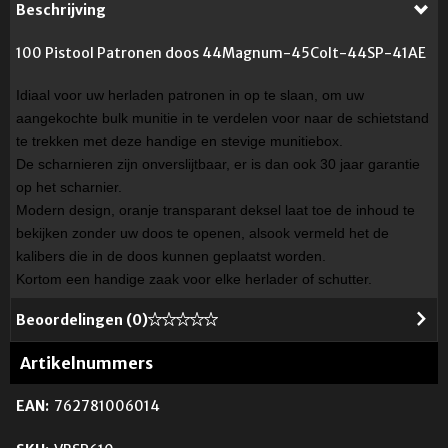
Beschrijving
100 Pistool Patronen doos 44Magnum-45Colt-44SP-41AE
Idiaal voor uw herladen patronen in op te slaan, om uw
aangekochte bulk munitie in te verdelen voor naar de schietstand
te trekken met deze handige en stevige munitiebox.
De scharnieren zijn onverslijtbaar, er is dan ook 30 jaar garantie
op het scharnier.
Modern design, oranje transparant deksel laat toe de inhoud te
bekijken zonder uw doos te openen, alsook vermeld het de
kalibers die in de doos kunnen geplaatst worden.
Kortom een handige zaak voor elke herlader of schutter.
Beoordelingen (
0
)
Artikelnummers
EAN:
762781006014