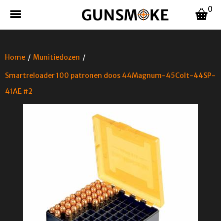
0
Home
/
Munitiedozen
/
Smartreloader 100 patronen doos 44Magnum-45Colt-44SP-
41AE #2