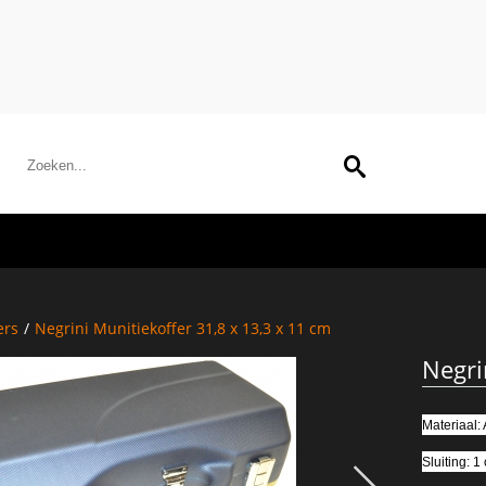
ers
/
Negrini Munitiekoffer 31,8 x 13,3 x 11 cm
Negri
Materiaal:
Sluiting: 1