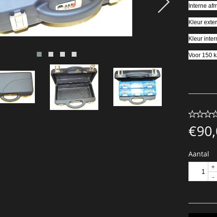
Interne af
Kleur exte
Kleur inter
Voor 150 k
€
90
Aantal
+
-