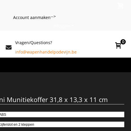
-->
Account aanmaken
Inloggen
0
Vragen/Questions?
info@wapenhandelpodevijn.be
ni Munitiekoffer 31,8 x 13,3 x 11 cm
 ABS
 cijferslot en 2 kleppen