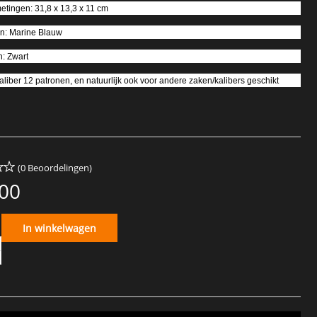
metingen: 31,8 x 13,3 x 11 cm
rn: Marine Blauw
n: Zwart
aliber 12 patronen, en natuurlijk ook voor andere zaken/kalibers geschikt
(0 Beoordelingen)
,00
In winkelwagen