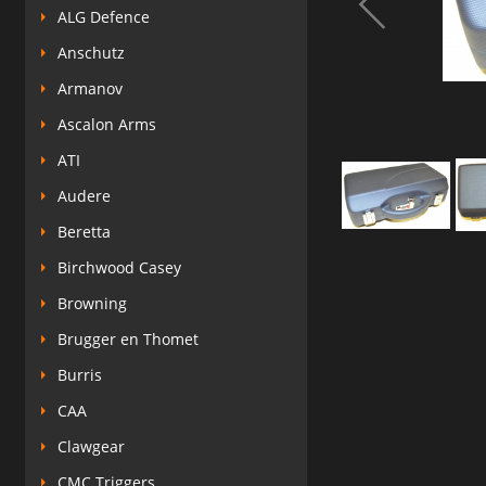
ALG Defence
Anschutz
Armanov
Ascalon Arms
ATI
Audere
Beretta
Birchwood Casey
Browning
Brugger en Thomet
Burris
CAA
Clawgear
CMC Triggers