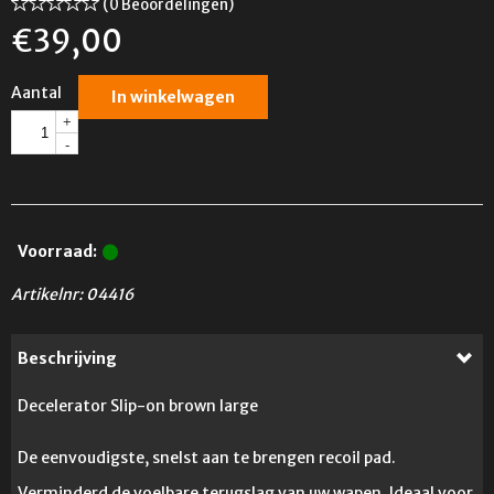
(0 Beoordelingen)
€
39,00
Aantal
In winkelwagen
+
-
Voorraad:
Artikelnr:
04416
Beschrijving
Decelerator Slip-on brown large
De eenvoudigste, snelst aan te brengen recoil pad.
Verminderd de voelbare terugslag van uw wapen. Ideaal voor