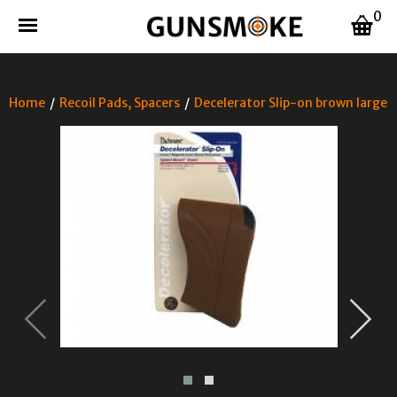
0
Home
/
Recoil Pads, Spacers
/
Decelerator Slip-on brown large