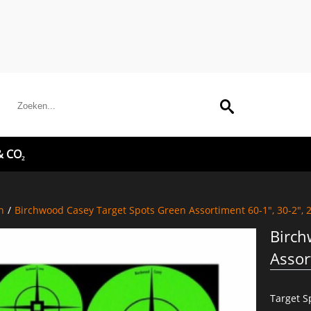
& CO₂
n
/
Birchwood Casey Target Spots Green Assortiment 60-1", 30-2", 
Birch
Assor
Target S