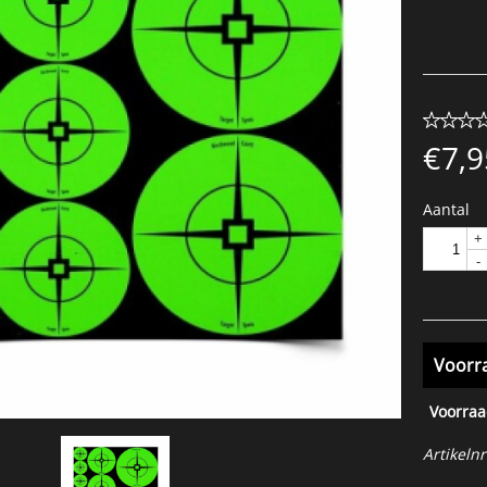
€
7,9
Aantal
+
-
Voorr
Voorraa
Artikelnr