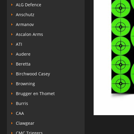
ALG Defence
Anschutz
Armanov
Ascalon Arms
ATI
Audere
Beretta
Birchwood Casey
Browning
Brugger en Thomet
Burris
CAA
Clawgear
CMC Triggers