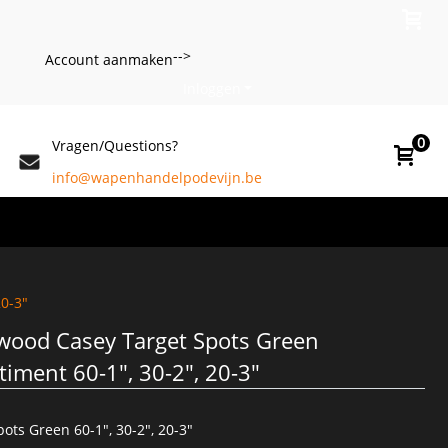
-->
Account aanmaken
Inloggen
0
Vragen/Questions?
info@wapenhandelpodevijn.be
20-3"
wood Casey Target Spots Green
timent 60-1", 30-2", 20-3"
pots Green 60-1", 30-2", 20-3"