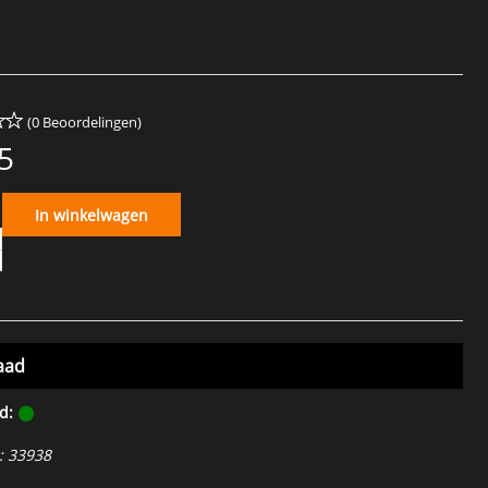
(0 Beoordelingen)
5
In winkelwagen
aad
d:
:
33938