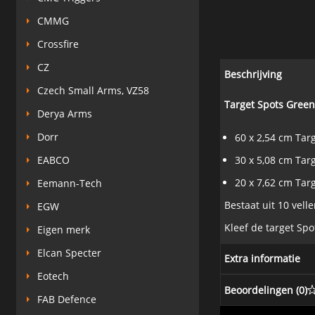
CMMG
Crossfire
CZ
Beschrijving
Czech Small Arms, VZ58
Target Spots Green 
Derya Arms
Dorr
60 x 2,54 cm Tar
30 x 5,08 cm Tar
EABCO
20 x 7,62 cm Tar
Eemann-Tech
Bestaat uit 10 vell
EGW
Kleef de target Spo
Eigen merk
Elcan Specter
Extra informatie
Eotech
Beoordelingen (
0
)
FAB Defence